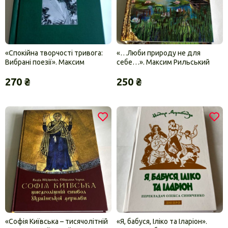
«Спокійна творчості тривога:
«…Люби природу не для
Вибрані поезії». Максим
себе…». Максим Рильський
Рильський
270 ₴
250 ₴
«Софія Київська – тисячолітній
«Я, бабуся, Іліко та Іларіон».