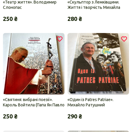
«Театр життя». Володимир
«Скульптор з Лемківщини.
Слонопас
Життя і творчість Михайла
Черешньовського». Дмитро
250 ₴
280 ₴
Степовик
«Святиня: вибрані поезії».
«Один із Patres Patriae».
Кароль Войтила (Папа Ян Павло
Михайло Ратушний
ІІ)
250 ₴
290 ₴