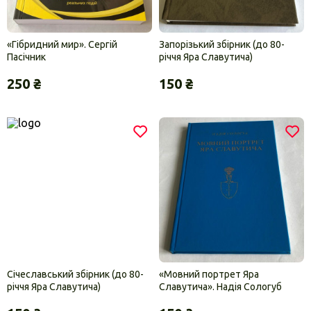
«Гібридний мир». Сергій
Запорізький збірник (до 80-
Пасічник
річчя Яра Славутича)
250 ₴
150 ₴
Січеславський збірник (до 80-
«Мовний портрет Яра
річчя Яра Славутича)
Славутича». Надія Сологуб