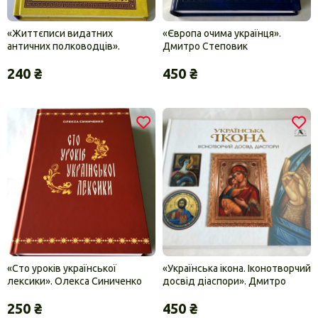
«Життєписи видатних
«Європа очима українця».
античних полководців».
Дмитро Степовик
Корнелій Непот.
240 ₴
450 ₴
«Сто уроків української
«Українська ікона. Іконотворчий
лексики». Олекса Синиченко
досвід діаспори». Дмитро
Степовик Здвиженська
250 ₴
450 ₴
каплиця на Оскольдовій могилі