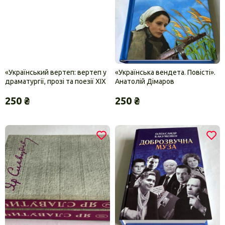
«Український вертеп: вертеп у
«Українська вендета. Повісті».
драматургії, прозі та поезії ХІХ
Анатолій Дімаров
– ХХ ст.», уп. М.М.Сулима
250 ₴
250 ₴