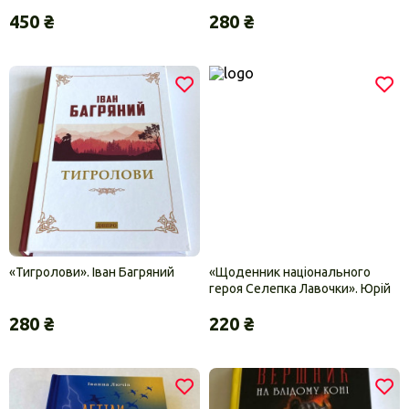
450 ₴
280 ₴
«Тигролови». Іван Багряний
«Щоденник національного
героя Селепка Лавочки». Юрій
Тис-Крохмалюк
280 ₴
220 ₴