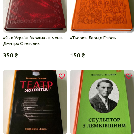
«Я - в Україні. Україна - в мені».
«Твори». Леонід Глібов
Дмитро Степовик
350 ₴
150 ₴