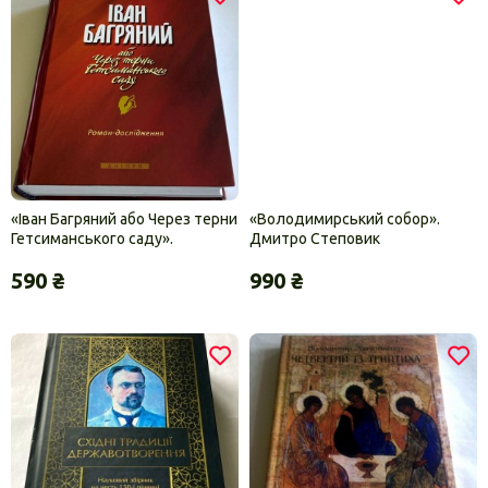
«Іван Багряний або Через терни
«Володимирський собор».
Гетсиманського саду».
Дмитро Степовик
Олександер Шугай
590 ₴
990 ₴