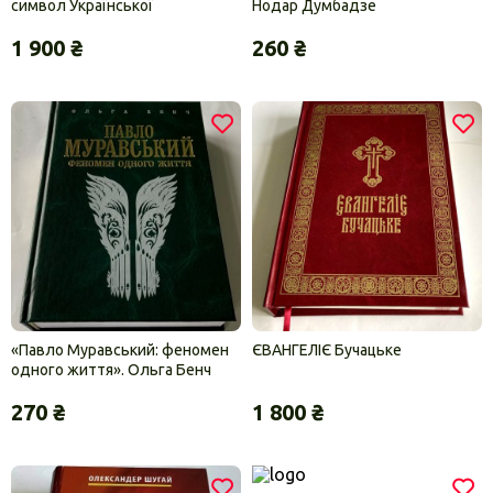
символ Української
Нодар Думбадзе
держави».Нікітенко Надія,
1 900 ₴
260 ₴
Світлана Чорна
«Павло Муравський: феномен
ЄВАНГЕЛІЄ Бучацьке
одного життя». Ольга Бенч
270 ₴
1 800 ₴