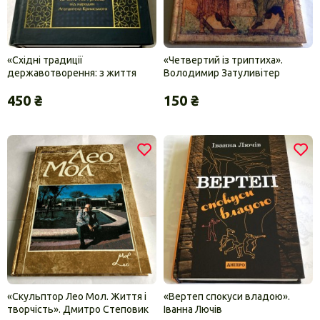
«Східні традиції
«Четвертий із триптиха».
державотворення: з життя
Володимир Затуливітер
Агатангела Кримського».
450 ₴
150 ₴
Володимир Омельчук
«Скульптор Лео Мол. Життя і
«Вертеп спокуси владою».
творчість». Дмитро Степовик
Іванна Лючів