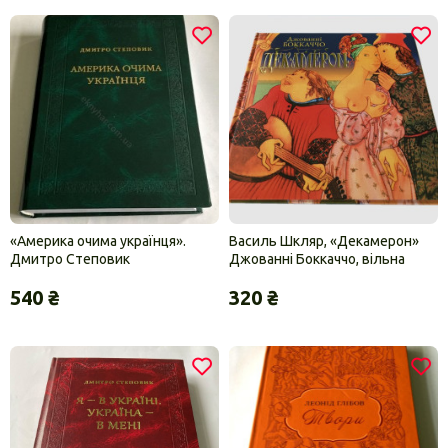
«Америка очима українця».
Василь Шкляр, «Декамерон»
Дмитро Степовик
Джованні Боккаччо, вільна
інтерпретація
540 ₴
320 ₴