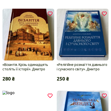
«Візантія. Крізь одинадцять
«Релігійне розмаїття давнього
століть її історії». Дмитро
і сучасного світу». Дмитро
Степовик
Степовик
280 ₴
250 ₴