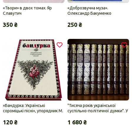
«Твори» в двох томах. Яр
«Доброзвучна муза».
Славутич
Олександр Бакуменко
350 ₴
250 ₴
«Бандурка: Українські
"Тисяча років української
сороміцькі пісні», упорядник М.
суспільно-політичної думки". У
Сулима
9-ти томах (14 книг)
120 ₴
1 680 ₴