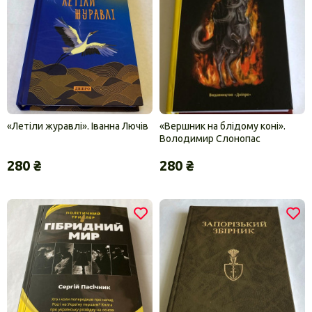
«Летіли журавлі». Іванна Лючів
«Вершник на блідому коні».
Володимир Слонопас
280 ₴
280 ₴