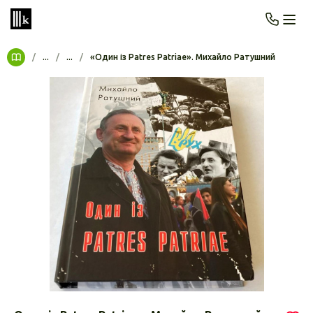
/
...
/
...
/
«Один із Patres Patriae». Михайло Ратушний