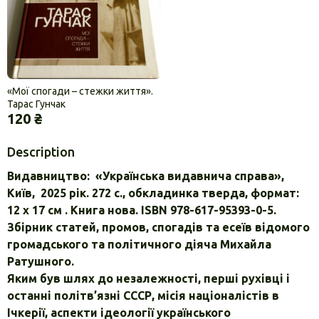
«Мої спогади – стежки життя».
Тарас Гунчак
120 ₴
Description
Видавництво: «Українська видавнича справа»,
Київ, 2025 рік. 272 с., обкладинка тверда, формат:
12 х 17 см . Книга нова. ISBN 978-617-95393-0-5.
Збірник статей, промов, спогадів та есеїв відомого
громадсь­кого та політичного діяча Михайла
Ратушного.
Яким був шлях до незалежності, перші рухівці і
останні політв’язні СССР, місія націоналістів в
Ічкерії, аспекти ідеології українського