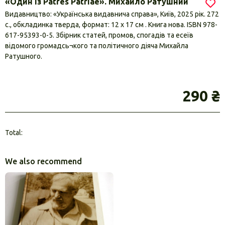
«Один із Patres Patriae». Михайло Ратушний
Видавництво: «Українська видавнича справа», Київ, 2025 рік. 272
с., обкладинка тверда, формат: 12 х 17 см . Книга нова. ISBN 978-
617-95393-0-5. Збірник статей, промов, спогадів та есеїв
відомого громадсь¬кого та політичного діяча Михайла
Ратушного.
290 ₴
Total:
We also recommend