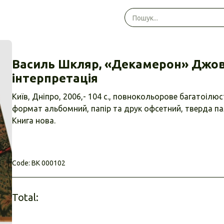
Василь Шкляр, «Декамерон» Джова
інтерпретація
Київ, Дніпро, 2006,- 104 с., повнокольорове багатоіл
формат альбомний, папір та друк офсетний, тверда па
Книга нова.
Code: ВК 000102
Total: