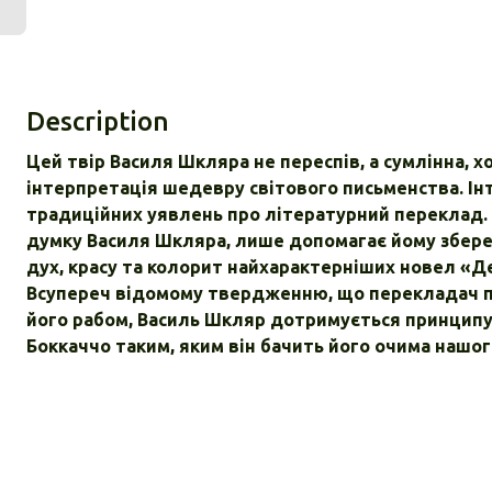
Description
Цей твір Василя Шкляра не переспів, а сумлінна, х
інтерпретація шедевру світового письменства. Ін
традиційних уявлень про літературний переклад. 
думку Василя Шкляра, лише допомагає йому збере
дух, красу та колорит найхарактерніших новел «Д
Всупереч відомому твердженню, що перекладач пое
його рабом, Василь Шкляр дотримується принципу 
Боккаччо таким, яким він бачить його очима нашог