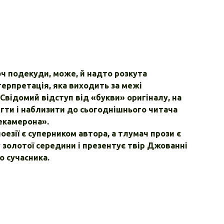
оч подекуди, може, й надто розкута
терпретація, яка виходить за межі
Свідомий відступ від «букви» оригіналу, на
гти і наблизити до сьогоднішнього читача
екамерона».
зії є суперником автора, а тлумач прози є
золотої середини і презентує твір Джованні
о сучасника.