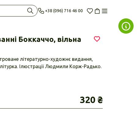
+38 (096) 716 46 00
нні Боккаччо, вільна
юстроване літературно-художнє видання,
літурка. Ілюстрації Людмили Корж-Радько.
320 ₴