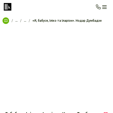
/
...
/
...
/
«Я, бабуся, Іліко та Іларіон». Нодар Думбадзе