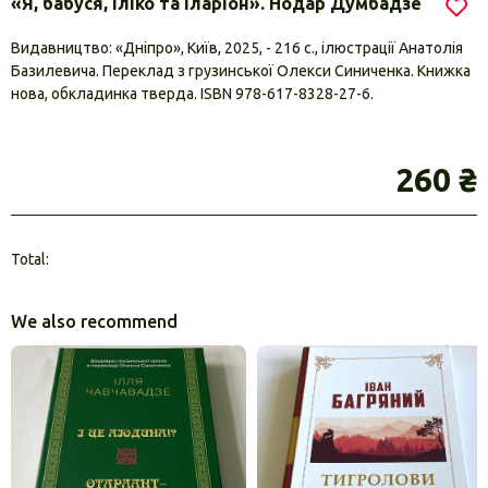
«Я, бабуся, Іліко та Іларіон». Нодар Думбадзе
Видавництво: «Дніпро», Київ, 2025, - 216 с., ілюстрації Анатолія
Базилевича. Переклад з грузинської Олекси Синиченка. Книжка
нова, обкладинка тверда. ISBN 978-617-8328-27-6.
260 ₴
Total:
We also recommend