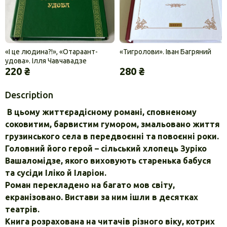
«І це людина?!», «Отараант-
«Тигролови». Іван Багряний
удова». Ілля Чавчавадзе
220 ₴
280 ₴
Description
В цьому життєрадісному романі, сповненому
соковитим, барвистим гумором, змальовано життя
грузинського села в передвоєнні та повоєнні роки.
Головний його герой – сільський хлопець Зуріко
Вашаломідзе, якого виховують старенька бабуся
та сусіди Іліко й Іларіон.
Роман перекладено на багато мов світу,
екранізовано. Вистави за ним ішли в десятках
театрів.
Книга розрахована на читачів різного віку, котрих