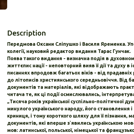
Description
Передмова Оксани Сліпушко і Василя Яременка. Уп
колегії, науковий редактор видання Тарас Гунчак.
Поява такого видання - визначна подія в духовном
життєпис нації - неповторний вияв її дії та духу в
писаннях впродовж багатьох віків - від прадавні
до літописів християнського середньовіччя. Від ба
документів та матеріалів, які відображають практ
читача те, як ці події осмислювались, інтерпрету
„Тисяча років української суспільно-політичної 
минулого українського народу, його становлення і 
криниця, і тому короткого шляху для її пізнання, м
документів, які вперше з`явились українською мово
мов: латинської, польської, німецької та французько