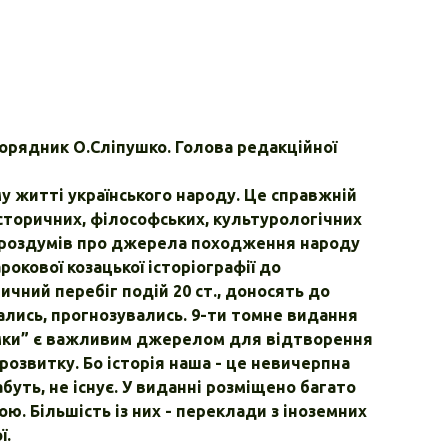
орядник О.Сліпушко. Голова редакційної
у житті українського народу. Це справжній
 історичних, філософських, культурологічних
х роздумів про джерела походження народу
рокової козацької історіографії до
ичний перебіг подій 20 ст., доносять до
вались, прогнозувались. 9-ти томне видання
думки” є важливим джерелом для відтворення
розвитку. Бо історія наша - це невичерпна
абуть, не існує. У виданні розміщено багато
ю. Більшість із них - переклади з іноземних
ї.