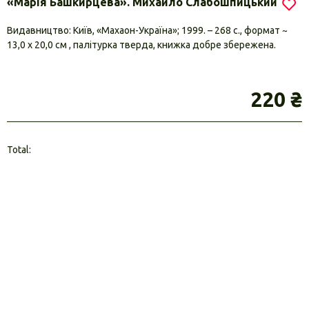
«Марія Башкирцева». Михайло Слабошпицький
Видавництво: Київ, «Махаон-Україна»; 1999. – 268 с., формат ~
13,0 х 20,0 см , палітурка тверда, книжка добре збережена.
220 ₴
Total: