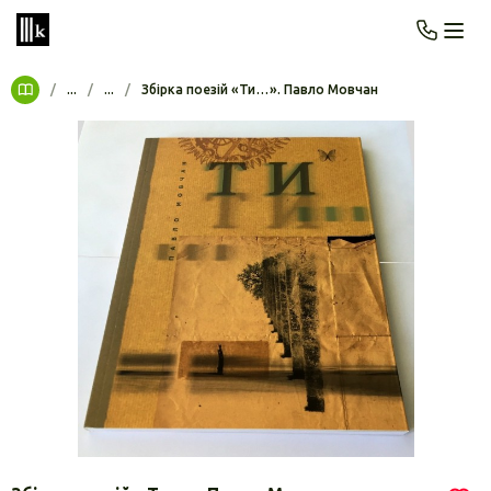
/
...
/
...
/
Збірка поезій «Ти…». Павло Мовчан