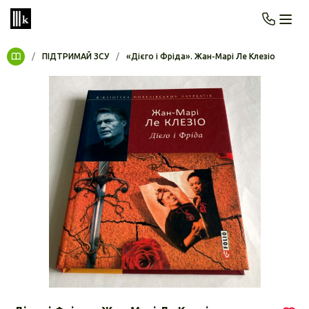
/
ПІДТРИМАЙ ЗСУ
/
«Дієго і Фріда». Жан-Марі Ле Клезіо