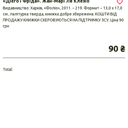
«Дієго і Фріда». Жан-Марі Ле Клезіо
Видавництво: Харків, «Фоліо», 2011. – 219. Формат ~ 13,0 х 17,0
см , палітурка тверда, книжка добре збережена. КОШТИ ВІД
ПРОДАЖУ КНИЖКИ СКЕРОВУЮТЬСЯ НА ПІДТРИМКУ ЗСУ. Ціна 90
грн
90 ₴
Total: