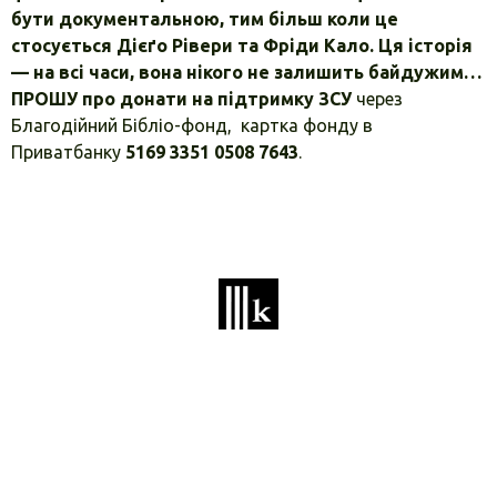
бути документальною, тим більш коли це
стосується Дієґо Рівери та Фріди Кало. Ця історія
— на всі часи, вона нікого не залишить байдужим…
ПРОШУ про донати на підтримку ЗСУ
через
Благодійний Бібліо-фонд, картка фонду в
Приватбанку
5169 3351 0508 7643
.
Always in touch with you:
+38 (096) 716 46 00
Privacy policy
Terms of use