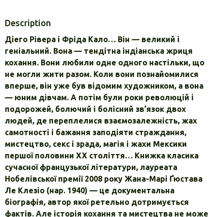
Description
Діего Рівера і Фріда Кало… Він — великий і
геніальний. Вона — тендітна індіанська жриця
кохання. Вони любили одне одного настільки, що
не могли жити разом. Коли вони познайомилися
вперше, він уже був відомим художником, а вона
— юним дівчам. А потім були роки революцій і
подорожей, болючий і болісний зв’язок двох
людей, де переплелися взаємозалежність, жах
самотності і бажання заподіяти страждання,
мистецтво, секс і зрада, магія і жахи Мексики
першої половини ХХ століття… Книжка класика
сучасної французької літератури, лауреата
Нобелівської премії 2008 року Жана-Марі Ґюстава
Ле Клезіо (нар. 1940) — це документальна
біографія, автор якої ретельно дотримується
фактів. Але історія кохання та мистецтва не може