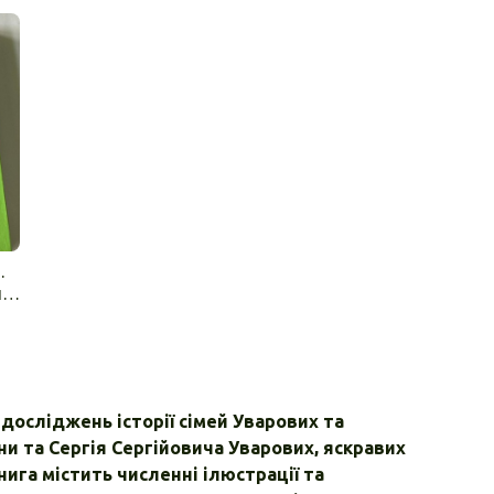
.
ро
 досліджень історії сімей Уварових та
и та Сергія Сергійовича Уварових, яскравих
ига містить численні ілюстрації та