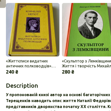
«Життєписи видатних
«Скульптор з Лемківщини
античних полководців».
Життя і творчість Михайла
Корнелій Непот.
Черешньовського». Дмит
240 ₴
280 ₴
Степовик
Description
У пропонованій книзі автор на основі багаторічних
Терещенків наводить опис життя Наталії Федорівн
представників дворянства початку ХХ століття. Кн