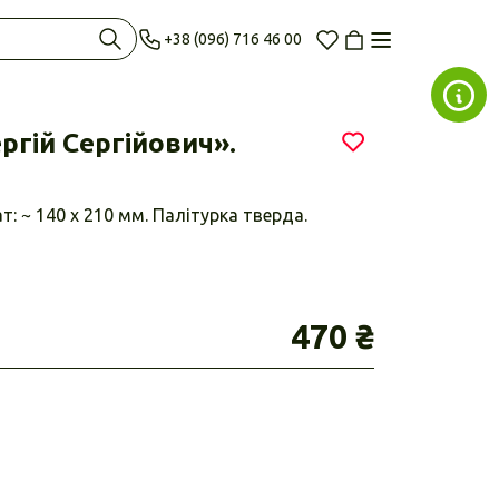
+38 (096) 716 46 00
ргій Сергійович».
т: ~ 140 x 210 мм. Палітурка тверда.
470 ₴