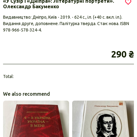
«У Сузір’ї «Дніпра»: Літературні портрети».
Олександр Бакуменко
Видавництво: Дніпро, Київ - 2019. - 624 с., іл. (+40 с. вкл. іл.).
Видання друге, доповнене. Палітурка тверда. Стан: нова. ISBN
978-966-578-324-4.
290 ₴
Total:
We also recommend