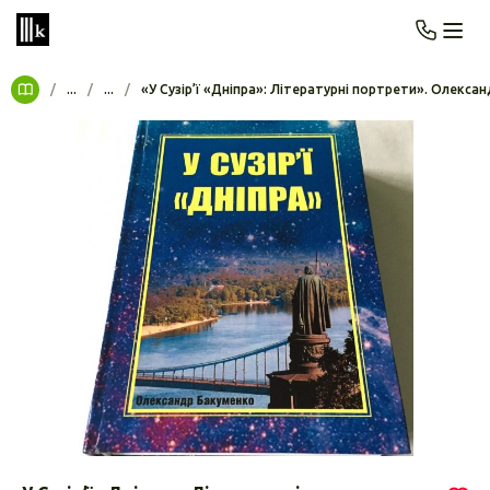
/
...
/
...
/
«У Сузір’ї «Дніпра»: Літературні портрети». Олекса