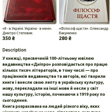
«Я - в Україні. Україна - в мені».
«Філософ щастя». Олександр
Дмитро Степовик
Бакуменко
350 ₴
280 ₴
Description
У книжці, присвяченій 100-літньому ювілею
видавництва «Дніпро» розповідається про працю
кількох тисяч літераторів, в тому числі — про
працівників видавництва та авторів, які творили
книги і внесли свою лепту в українську культуру,
мову, перекладали на інші мови й несли у світ
нашу культуру, історію, починаючи з 1919 року по
сьогодення.
Книга розрахована на людей різного віку, яких